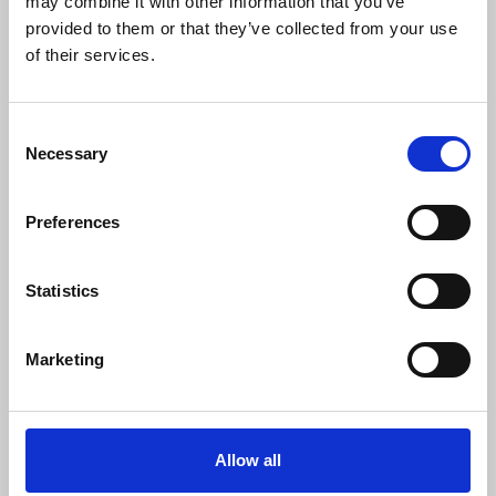
0
may combine it with other information that you’ve
SC Followers
provided to them or that they’ve collected from your use
of their services.
0
PYS Subscribers
0
Consent
Fangates
Necessary
Selection
TPSBET
é uma das plataformas que vêm ganhando destaque
no cenário de apostas online no Brasil, oferecendo uma
Preferences
combinação completa de cassino digital, apostas esportivas e
promoções atrativas para jogadores iniciantes e experientes.
Neste artigo completo e otimizado para SEO, você vai
Statistics
descobrir tudo sobre a TPSBET, incluindo seus principais
recursos, segurança, tipos de jogos, bônus e vantagens
exclusivas.
Marketing
Marca: TPSBET
Website:
https://tpsbet.br.com/
Email: suporte@tpsbet.br.com
Telefone: (+55) 22 3454-7452
Allow all
SHOW MORE INFO
Endereço: R. Duque de Caxias, 267 - Nossa Sra. do Rosario,