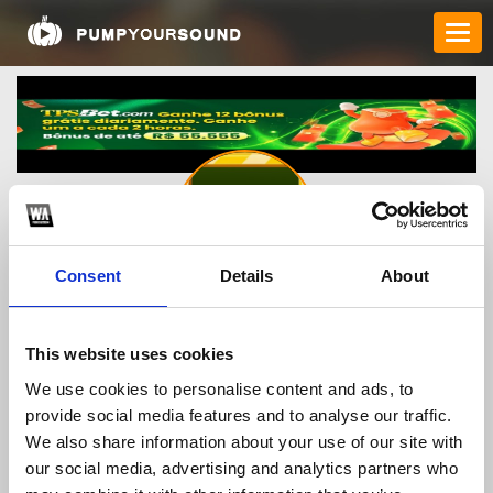
Consent
Details
About
tpsbetbr
This website uses cookies
We use cookies to personalise content and ads, to
TOP FANGATES
provide social media features and to analyse our traffic.
LATEST FANGATES
We also share information about your use of our site with
our social media, advertising and analytics partners who