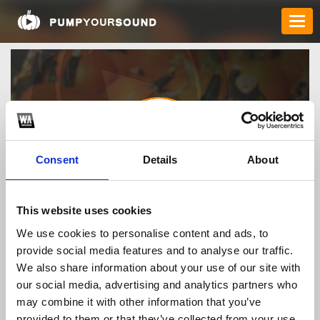
Consent
Details
About
nowgoalmedia
This website uses cookies
We use cookies to personalise content and ads, to
provide social media features and to analyse our traffic.
TOP FANGATES
We also share information about your use of our site with
our social media, advertising and analytics partners who
LATEST FANGATES
may combine it with other information that you’ve
provided to them or that they’ve collected from your use