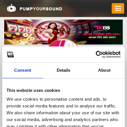
Consent
Details
About
tx88winclub
This website uses cookies
We use cookies to personalise content and ads, to
TOP FANGATES
provide social media features and to analyse our traffic.
We also share information about your use of our site with
LATEST FANGATES
our social media, advertising and analytics partners who
may combine it with other information that you’ve