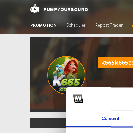
PROMOTION
Scheduler
Repost Trader
k665k665
Consent
TOP FANGATES