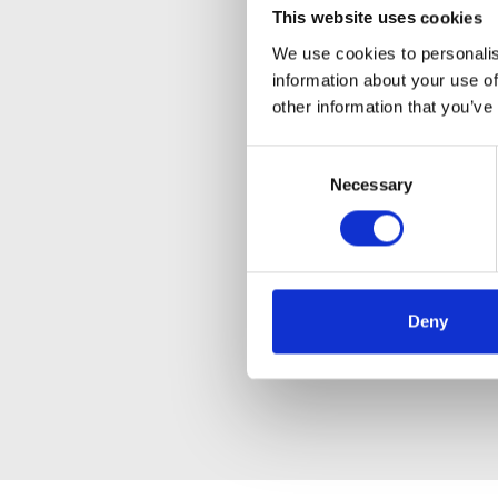
This website uses cookies
We use cookies to personalis
information about your use of
other information that you’ve
Consent
Necessary
Selection
Deny