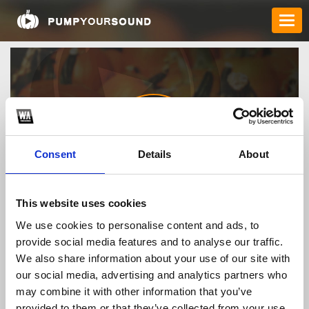
Consent
Details
About
fly88hcom1
This website uses cookies
We use cookies to personalise content and ads, to
provide social media features and to analyse our traffic.
TOP FANGATES
We also share information about your use of our site with
our social media, advertising and analytics partners who
LATEST FANGATES
may combine it with other information that you’ve
provided to them or that they’ve collected from your use