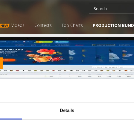
Videos
Contests
Top Charts
PRODUCTION BUND
NEW
Details
LATEST FANGATES